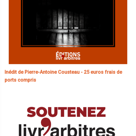
Inédit de Pierre-Antoine Cousteau - 25 euros frais de
ports compris