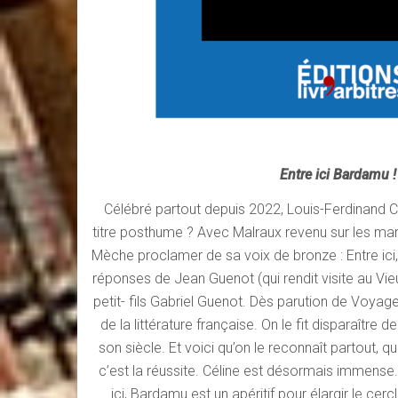
Entre ici Bardamu !
Célébré partout depuis 2022, Louis-Ferdinand Céli
titre posthume ? Avec Malraux revenu sur les marc
Mèche proclamer de sa voix de bronze : Entre ici, 
réponses de Jean Guenot (qui rendit visite au V
petit- fils Gabriel Guenot. Dès parution de Voyage
de la littérature française. On le fit disparaître 
son siècle. Et voici qu’on le reconnaît partout, 
c’est la réussite. Céline est désormais immense. I
ici, Bardamu est un apéritif pour élargir le ce