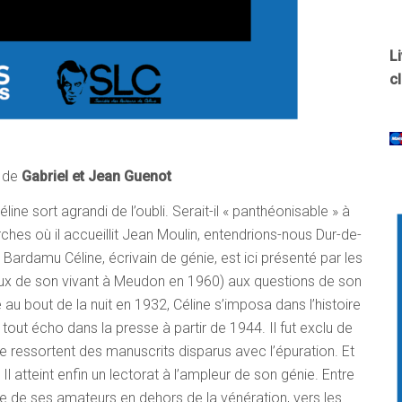
L
c
de
Gabriel et Jean Guenot
ne sort agrandi de l’oubli. Serait-il « panthéonisable » à
hes où il accueillit Jean Moulin, entendrions-nous Dur-de-
Bardamu Céline, écrivain de génie, est ici présenté par les
ieux de son vivant à Meudon en 1960) aux questions de son
 au bout de la nuit en 1932, Céline s’imposa dans l’histoire
de tout écho dans la presse à partir de 1944. Il fut exclu de
que ressortent des manuscrits disparus avec l’épuration. Et
l atteint enfin un lectorat à l’ampleur de son génie. Entre
rcle de ses amateurs en dehors de la vénération, vers les