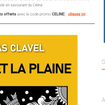
lade en savourant du Céline.
ts offerts
avec le code promo
CELINE
) :
cliquez ici
S
A