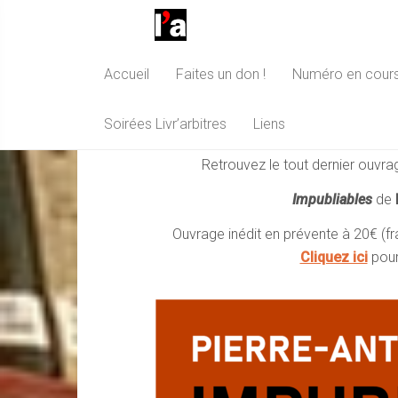
Accueil
Faites un don !
Numéro en cour
Editions Livr’arbitres
Soirées Livr’arbitres
Liens
Retrouvez le tout dernier ouvrag
Impubliables
de
Ouvrage inédit en prévente à 20€ (fr
Cliquez ici
pour