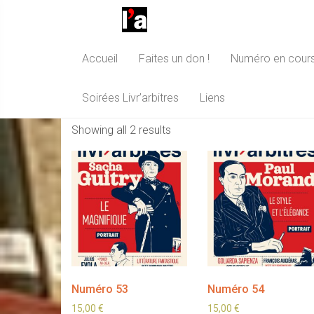
Accueil
Faites un don !
Numéro en cour
Numéro en cours
Soirées Livr’arbitres
Liens
Showing all 2 results
Numéro 53
Numéro 54
15,00
€
15,00
€