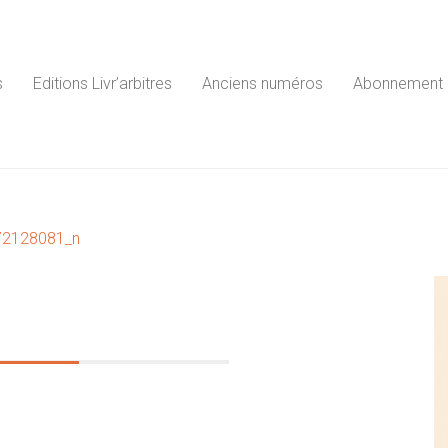
s
Editions Livr’arbitres
Anciens numéros
Abonnement
Inle"