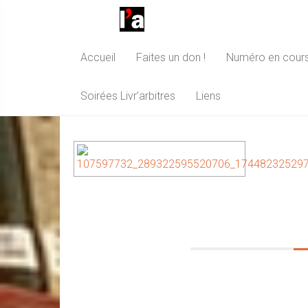
Accueil
Faites un don !
Numéro en cour
Images tagged "Lac 
Soirées Livr’arbitres
Liens