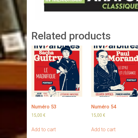
Related products
Numéro 53
Numéro 54
15,00
€
15,00
€
Add to cart
Add to cart