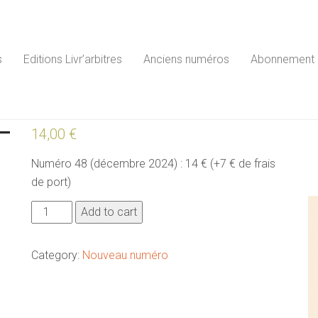
s
Editions Livr’arbitres
Anciens numéros
Abonnement
14,00
€
Numéro 48 (décembre 2024) : 14 € (+7 € de frais
de port)
Numéro
Add to cart
48
quantity
Category:
Nouveau numéro